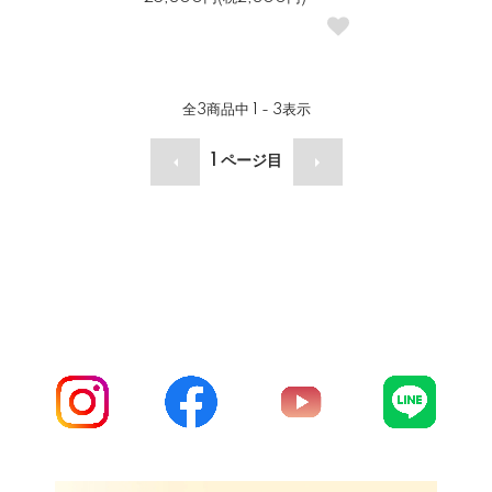
全
3
商品中
1 - 3
表示
1
ページ目