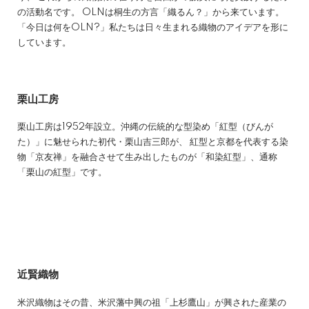
の活動名です。 OLNは桐生の方言「織るん？」から来ています。
「今日は何をOLN?」私たちは日々生まれる織物のアイデアを形に
しています。
栗山工房
栗山工房は1952年設立。沖縄の伝統的な型染め「紅型（びんが
た）」に魅せられた初代・栗山吉三郎が、 紅型と京都を代表する染
物「京友禅」を融合させて生み出したものが「和染紅型」、通称
「栗山の紅型」です。
近賢織物
米沢織物はその昔、米沢藩中興の祖「上杉鷹山」が興された産業の