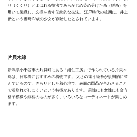
り（くくり）とよばれる技法であらかじめ染め分けた糸（絣糸）を
用いて製織し、文様を表す伝統的な技法。 江戸時代の後期に、井上
伝という当時12歳の少女が創始したとされています。
片貝木綿
新潟県小千谷市の片貝町にある「紺仁工房」で作られている片貝木
綿は、日常着におすすめの着物です。 太さの違う経糸が規則的に並
んでいるので、さらりとした着心地で、表面の凹凸が合わさること
で着崩れがしにくいという特徴があります。 男性にも女性にも合う
格子模様や縞柄のものが多く、いろいろなコーディネートが楽しめ
ます。