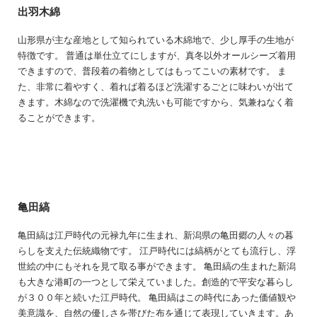
出羽木綿
山形県が主な産地として知られている木綿地で、少し厚手の生地が
特徴です。 普通は単仕立てにしますが、真冬以外オールシーズ着用
できますので、普段着の着物としてはもってこいの素材です。 ま
た、非常に着やすく、着れば着るほど洗濯するごとに味わいが出て
きます。木綿なので洗濯機で丸洗いも可能ですから、気兼ねなく着
ることができます。
亀田縞
亀田縞は江戸時代の元禄九年に生まれ、新潟県の亀田郷の人々の暮
らしを支えた伝統織物です。 江戸時代には縞柄がとても流行し、浮
世絵の中にもそれを見て取る事ができます。 亀田縞の生まれた新潟
も大きな港町の一つとして栄えていました。創造的で平安な暮らし
が３００年と続いた江戸時代。 亀田縞はこの時代にあった価値観や
美意識を、自然の優しさを帯びた布を通じて表現していきます。あ