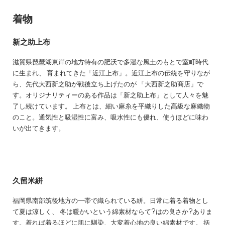
着物
新之助上布
滋賀県琵琶湖東岸の地方特有の肥沃で多湿な風土のもとで室町時代
に生まれ、 育まれてきた「近江上布」。近江上布の伝統を守りなが
ら、先代大西新之助が戦後立ち上げたのが 「大西新之助商店」で
す。オリジナリティーのある作品は「新之助上布」として人々を魅
了し続けています。 上布とは、細い麻糸を平織りした高級な麻織物
のこと。通気性と吸湿性に富み、吸水性にも優れ、使うほどに味わ
いが出てきます。
久留米絣
福岡県南部筑後地方の一帯で織られている絣。日常に着る着物とし
て夏は涼しく、 冬は暖かいという綿素材ならて?はの良さか?ありま
す。着れば着るほどに肌に馴染、大変着心地の良い綿素材です。 括