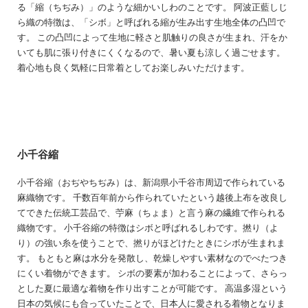
る「縮（ちぢみ）」のような細かいしわのことです。 阿波正藍しじ
ら織の特徴は、「シボ」と呼ばれる縮が生み出す生地全体の凸凹で
す。 この凸凹によって生地に軽さと肌触りの良さが生まれ、汗をか
いても肌に張り付きにくくなるので、暑い夏も涼しく過ごせます。
着心地も良く気軽に日常着としてお楽しみいただけます。
小千谷縮
小千谷縮（おぢやちぢみ）は、新潟県小千谷市周辺で作られている
麻織物です。 千数百年前から作られていたという越後上布を改良し
てできた伝統工芸品で、苧麻（ちょま）と言う麻の繊維で作られる
織物です。 小千谷縮の特徴はシボと呼ばれるしわです。撚り（よ
り）の強い糸を使うことで、撚りがほどけたときにシボが生まれま
す。 もともと麻は水分を発散し、乾燥しやすい素材なのでべたつき
にくい着物ができます。 シボの要素が加わることによって、さらっ
とした夏に最適な着物を作り出すことが可能です。 高温多湿という
日本の気候にも合っていたことで、日本人に愛される着物となりま