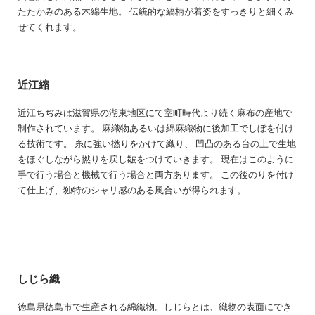
たたかみのある木綿生地。 伝統的な縞柄が着姿をすっきりと細くみ
せてくれます。
近江縮
近江ちぢみは滋賀県の湖東地区にて室町時代より続く麻布の産地で
制作されています。 麻織物あるいは綿麻織物に後加工でしぼを付け
る技術です。 糸に強い撚りをかけて織り、 凹凸のある台の上で生地
をほぐしながら撚りを戻し皺をつけていきます。 現在はこのように
手で行う場合と機械で行う場合と両方あります。 この後のりを付け
て仕上げ、独特のシャリ感のある風合いが得られます。
しじら織
徳島県徳島市で生産される綿織物。しじらとは、織物の表面にでき