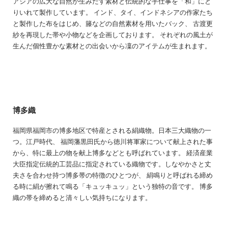
アジアの広大な自然が生みだす素材と伝統的な手仕事を「和」にと
りいれて製作しています。 インド、タイ、インドネシアの作家たち
と製作した布をはじめ、籐などの自然素材を用いたバック、 古渡更
紗を再現した帯や小物などを企画しております。 それぞれの風土が
生んだ個性豊かな素材との出会いから凜のアイテムが生まれます。
博多織
福岡県福岡市の博多地区で特産とされる絹織物。日本三大織物の一
つ。江戸時代、 福岡藩黒田氏から徳川将軍家について献上された事
から、特に最上の物を献上博多などとも呼ばれています。 経済産業
大臣指定伝統的工芸品に指定されている織物です。しなやかさと丈
夫さを合わせ持つ博多帯の特徴のひとつが、 絹鳴りと呼ばれる締め
る時に絹が擦れて鳴る「キュッキュッ」という独特の音です。 博多
織の帯を締めると清々しい気持ちになります。