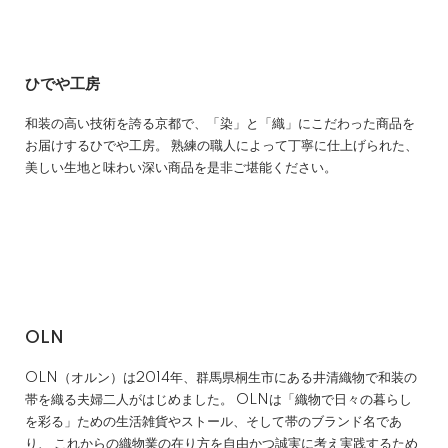
ひでや工房
和装の高い技術を誇る京都で、「染」と「織」にこだわった商品を
お届けするひでや工房。 熟練の職人によって丁寧に仕上げられた、
美しい生地と味わい深い商品を是非ご堪能ください。
OLN
OLN（オルン）は2014年、群馬県桐生市にある井清織物で和装の
帯を織る夫婦二人がはじめました。 OLNは「織物で日々の暮らし
を彩る」ための生活雑貨やストール、そして帯のブランド名であ
り、 これからの織物業の在り方を自由かつ誠実に考え実践するため