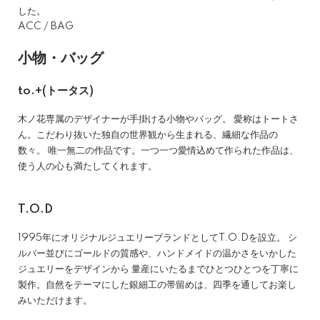
した。
ACC / BAG
小物・バッグ
to.+(トータス)
木ノ花専属のデザイナーが手掛ける小物やバッグ。 愛称はトートさ
ん。こだわり抜いた独自の世界観から生まれる、繊細な作品の
数々。 唯一無二の作品です。一つ一つ愛情込めて作られた作品は、
使う人の心も満たしてくれます。
T.O.D
1995年にオリジナルジュエリーブランドとしてT.O.Dを設立。 シ
ルバー並びにゴールドの質感や、ハンドメイドの温かさをいかした
ジュエリーをデザインから 量産にいたるまでひとつひとつを丁寧に
製作。自然をテーマにした銀細工の帯留めは、四季を通してお楽し
みいただけます。