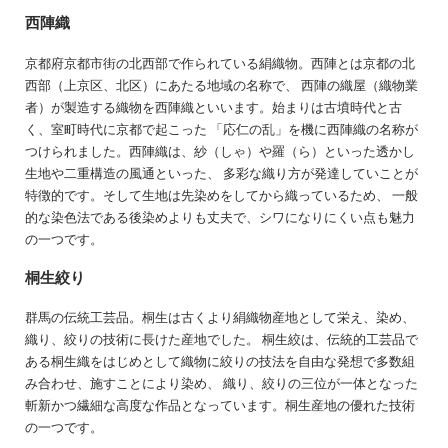
西陣織
京都府京都市街の北西部で作られている絹織物。西陣とは京都の北
西部（上京区、北区）にあたる地域の名称で、 西陣の織屋（織物業
者）が製造する織物を西陣織といいます。始まりは古墳時代と古
く、室町時代に京都で起こった 「応仁の乱」を機に西陣織の名称が
つけられました。西陣織は、紗（しゃ）や羅（ら）といった透かし
生地や二重構造の風通といった、 多彩な織り方が発達していことが
特徴的です。そして生地は先染めをしてから織っているため、 一般
的な染色法である後染めよりも丈夫で、シワになりにくい点も魅力
の一つです。
桐生絞り
群馬の伝統工芸品。桐生は古くより絹織物産地として栄え、染め、
織り、絞りの技術に長けた産地でした。 桐生絞は、伝統的工芸品で
ある桐生織をはじめとして織物に絞りの技法を自由な発想で多数組
み合わせ、施すことにより染め、 織り、絞りの三位が一体となった
斬新かつ繊細な高度な作品となっています。桐生産地の優れた技術
の一つです。