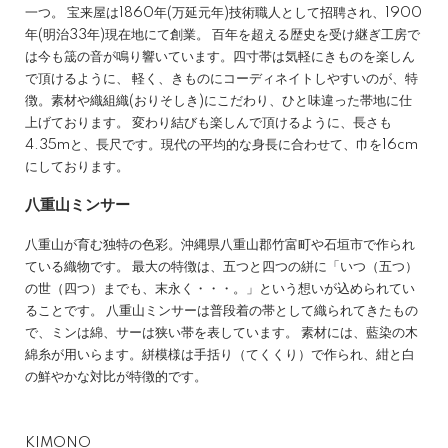
一つ。 宝来屋は1860年(万延元年)技術職人として招聘され、1900
年(明治33年)現在地にて創業。 百年を超える歴史を受け継ぎ工房で
は今も筬の音が鳴り響いています。四寸帯は気軽にきものを楽しん
で頂けるように、 軽く、きものにコーディネイトしやすいのが、特
徴。素材や織組織(おりそしき)にこだわり、ひと味違った帯地に仕
上げております。 変わり結びも楽しんで頂けるように、長さも
4.35mと、長尺です。現代の平均的な身長に合わせて、巾を16cm
にしております。
八重山ミンサー
八重山が育む独特の色彩。沖縄県八重山郡竹富町や石垣市で作られ
ている織物です。 最大の特徴は、五つと四つの絣に「いつ（五つ）
の世（四つ）までも、末永く・・・。」という想いが込められてい
ることです。 八重山ミンサーは普段着の帯として織られてきたもの
で、ミンは綿、サーは狭い帯を表しています。 素材には、藍染の木
綿糸が用いらます。絣模様は手括り（てくくり）で作られ、紺と白
の鮮やかな対比が特徴的です。
KIMONO