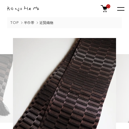
0
TOP
半巾帯
近賢織物