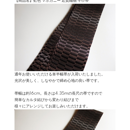
【商品名】虹色 マホガニー 近賢織物 半巾帯
通年お使いいただける単半幅帯が入荷いたしました。
光沢が美しく、しなやかで締め心地の良い帯です。
帯幅は約16cm。長さは4.35mの長尺の帯ですので
簡単なカルタ結びから変わり結びまで
様々にアレンジしてお楽しみいただけます。